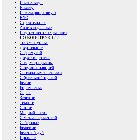
В котельную
В кассу
В электрощитовую
КХО
Строительные
Антивандальные
Внутреннего открывания
ПО КОНСТРУКЦИИ
Трехконтурные
Двупольные
С фрамугой
Двухстворчатые
С терморазрывом
С шумоизоляцией
Со скрытыми петлями
С бугельной ручкой
Белые
Коричневые
Серые
Зеленые
Темные
Синие
Медный антик
С металлофиленкой
Сейфовые
Бежевые
Беленый дуб
Прованс