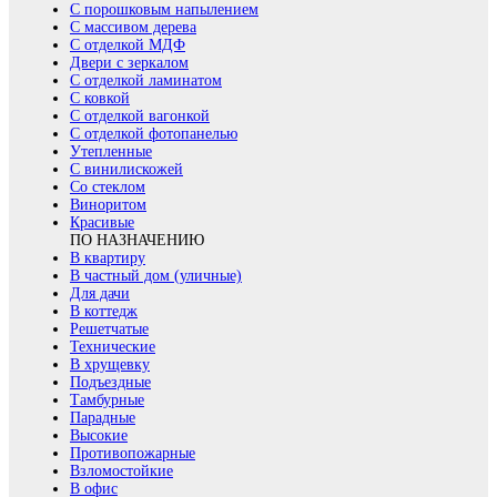
С порошковым напылением
С массивом дерева
С отделкой МДФ
Двери с зеркалом
С отделкой ламинатом
С ковкой
С отделкой вагонкой
С отделкой фотопанелью
Утепленные
С винилискожей
Со стеклом
Виноритом
Красивые
ПО НАЗНАЧЕНИЮ
В квартиру
В частный дом (уличные)
Для дачи
В коттедж
Решетчатые
Технические
В хрущевку
Подъездные
Тамбурные
Парадные
Высокие
Противопожарные
Взломостойкие
В офис