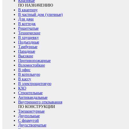
Красивые
ПО НАЗНАЧЕНИЮ
В квартиру
В частный дом (уличные)
Для дачи
В коттедж
Решетчатые
Технические
В хрущевку
Подъездные
Тамбурные
Парадные
Высокие
Противопожарные
Взломостойкие
В офис
В котельную
В кассу
В электрощитовую
КХО
Строительные
Антивандальные
Внутреннего открывания
ПО КОНСТРУКЦИИ
Трехконтурные
Двупольные
С фрамугой
Двухстворчатые