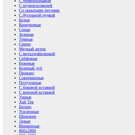
С терморазрывом
С шумоизоляцией
Со скрытыми петлями
С бугельной ручкой
Белые
Коричневые
Серые
Зеленые
Темные
Синие
Медный антик
С металлофиленкой
Сейфовые
Бежевые
Беленый дуб
Прованс
Современные
Полуторные
С боковой вставкой
С верхней вставкой
Умные
Хай Тек
Бизнес
Усиленные
Широкие
Левые
Временные
800х2000