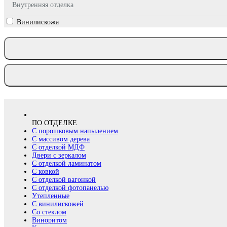
Внутренняя отделка
Винилискожа
ПО ОТДЕЛКЕ
С порошковым напылением
С массивом дерева
С отделкой МДФ
Двери с зеркалом
С отделкой ламинатом
С ковкой
С отделкой вагонкой
С отделкой фотопанелью
Утепленные
С винилискожей
Со стеклом
Виноритом