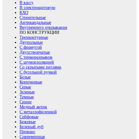
В кассу
В электрощитовую
КХО
Строительные
Антивандальные
Внутреннего открывания
ПО КОНСТРУКЦИИ
Трехконтурные
Двупольные
С фрамугой
Двухстворчатые
С терморазрывом
С шумоизоляцией
Со скрытыми петлями
С бугельной ручкой
Белые
Коричневые
Серые
Зеленые
Темные
Синие
Медный антик
С металлофиленкой
Сейфовые
Бежевые
Беленый дуб
Прованс
Современные