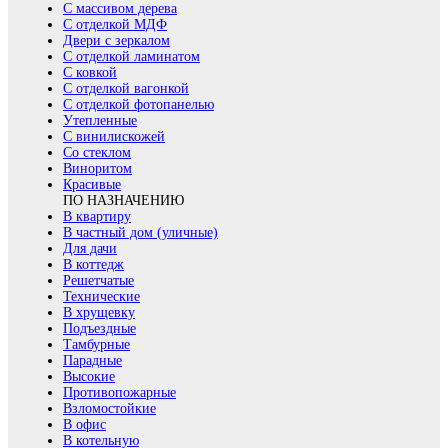
С массивом дерева
С отделкой МДФ
Двери с зеркалом
С отделкой ламинатом
С ковкой
С отделкой вагонкой
С отделкой фотопанелью
Утепленные
С винилискожей
Со стеклом
Виноритом
Красивые
ПО НАЗНАЧЕНИЮ
В квартиру
В частный дом (уличные)
Для дачи
В коттедж
Решетчатые
Технические
В хрущевку
Подъездные
Тамбурные
Парадные
Высокие
Противопожарные
Взломостойкие
В офис
В котельную