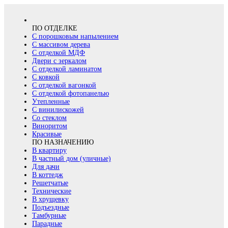
ПО ОТДЕЛКЕ
С порошковым напылением
С массивом дерева
С отделкой МДФ
Двери с зеркалом
С отделкой ламинатом
С ковкой
С отделкой вагонкой
С отделкой фотопанелью
Утепленные
С винилискожей
Со стеклом
Виноритом
Красивые
ПО НАЗНАЧЕНИЮ
В квартиру
В частный дом (уличные)
Для дачи
В коттедж
Решетчатые
Технические
В хрущевку
Подъездные
Тамбурные
Парадные