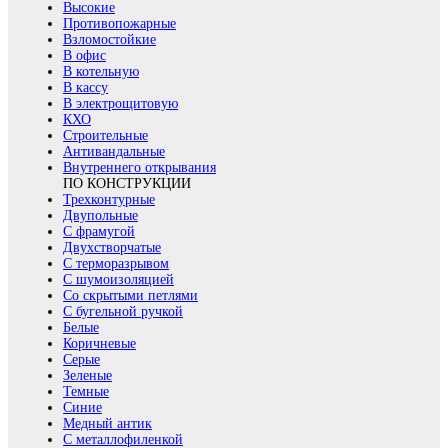
Высокие
Противопожарные
Взломостойкие
В офис
В котельную
В кассу
В электрощитовую
КХО
Строительные
Антивандальные
Внутреннего открывания
ПО КОНСТРУКЦИИ
Трехконтурные
Двупольные
С фрамугой
Двухстворчатые
С терморазрывом
С шумоизоляцией
Со скрытыми петлями
С бугельной ручкой
Белые
Коричневые
Серые
Зеленые
Темные
Синие
Медный антик
С металлофиленкой