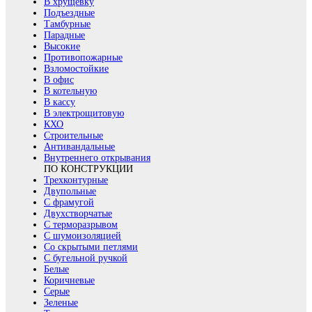
В хрущевку
Подъездные
Тамбурные
Парадные
Высокие
Противопожарные
Взломостойкие
В офис
В котельную
В кассу
В электрощитовую
КХО
Строительные
Антивандальные
Внутреннего открывания
ПО КОНСТРУКЦИИ
Трехконтурные
Двупольные
С фрамугой
Двухстворчатые
С терморазрывом
С шумоизоляцией
Со скрытыми петлями
С бугельной ручкой
Белые
Коричневые
Серые
Зеленые