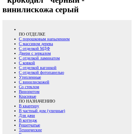
винилискожа серый
ПО ОТДЕЛКЕ
С порошковым напылением
С массивом дерева
С отделкой МДФ
Двери с зеркалом
С отделкой ламинатом
С ковкой
С отделкой вагонкой
С отделкой фотопанелью
Утепленные
С винилискожей
Со стеклом
Виноритом
Красивые
ПО НАЗНАЧЕНИЮ
В квартиру
В частный дом (уличные)
Для дачи
В коттедж
Решетчатые
Технические