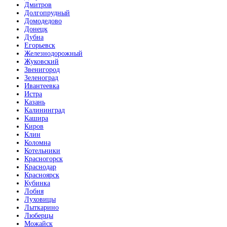
Дмитров
Долгопрудный
Домодедово
Донецк
Дубна
Егорьевск
Железнодорожный
Жуковский
Звенигород
Зеленоград
Ивантеевка
Истра
Казань
Калининград
Кашира
Киров
Клин
Коломна
Котельники
Красногорск
Краснодар
Красноярск
Кубинка
Лобня
Луховицы
Лыткарино
Люберцы
Можайск