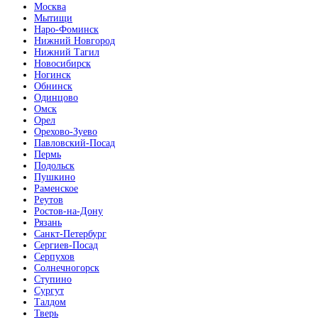
Москва
Мытищи
Наро-Фоминск
Нижний Новгород
Нижний Тагил
Новосибирск
Ногинск
Обнинск
Одинцово
Омск
Орел
Орехово-Зуево
Павловский-Посад
Пермь
Подольск
Пушкино
Раменское
Реутов
Ростов-на-Дону
Рязань
Санкт-Петербург
Сергиев-Посад
Серпухов
Солнечногорск
Ступино
Сургут
Талдом
Тверь