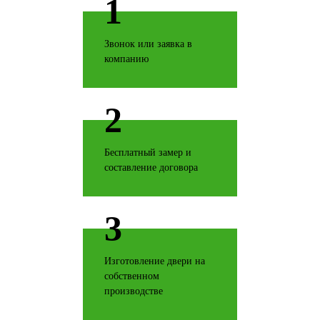
1
Звонок или заявка в
компанию
Дуб натуральный
2
Бесплатный замер и
Дуб структурированный
составление договора
3
Дуб ясный
Изготовление двери на
собственном
производстве