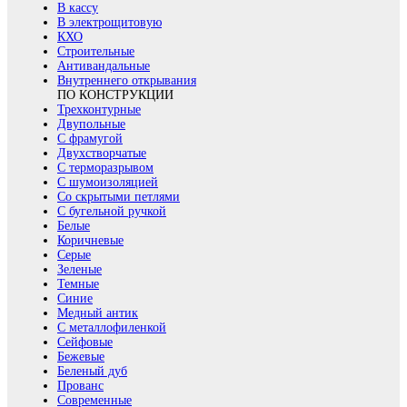
В кассу
В электрощитовую
КХО
Строительные
Антивандальные
Внутреннего открывания
ПО КОНСТРУКЦИИ
Трехконтурные
Двупольные
С фрамугой
Двухстворчатые
С терморазрывом
С шумоизоляцией
Со скрытыми петлями
С бугельной ручкой
Белые
Коричневые
Серые
Зеленые
Темные
Синие
Медный антик
С металлофиленкой
Сейфовые
Бежевые
Беленый дуб
Прованс
Современные