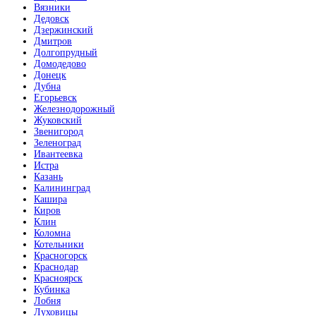
Вязники
Ольха Бавария
Дедовск
Дзержинский
Дмитров
Долгопрудный
Домодедово
Донецк
Дубна
Егорьевск
Орех
Железнодорожный
Жуковский
Звенигород
Зеленоград
Ивантеевка
Истра
Казань
Калининград
Кашира
Орех красный
Киров
Клин
Коломна
Котельники
Красногорск
Краснодар
Красноярск
Кубинка
Орех латино светлый
Лобня
Луховицы