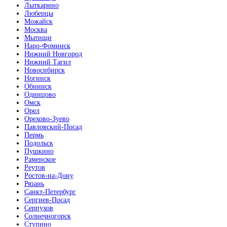
Лыткарино
Люберцы
Можайск
Москва
Мытищи
Наро-Фоминск
Орех натуральный распил
Нижний Новгород
Нижний Тагил
Новосибирск
Ногинск
Обнинск
Одинцово
Омск
Орел
Орехово-Зуево
Патина радиал
Павловский-Посад
Пермь
Подольск
Пушкино
Раменское
Реутов
Ростов-на-Дону
Рязань
Санкт-Петербург
Сергиев-Посад
Серпухов
Солнечногорск
Ступино