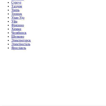
Сургут
Талдом
Тверь
Троицк
Улан-Удэ
Уфа
Фрязино
Химки
Челябинск
Щелково
Электрогорск
Электросталь
Ярославль