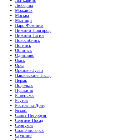
Лыткарино
Люберцы
Можайск
Москва
Мытищи
Наро-Фоминск
Нижний Новгород
Нижний Тагил
Новосибирск
Ногинск
Обнинск
Одинцово
Омск
Орел
Орехово-Зуево
Павловский-Посад
Пермь
Подольск
Пушкино
Раменское
Реутов
Ростов-на-Дону
Рязань
Санкт-Петербург
Сергиев-Посад
Серпухов
Солнечногорск
Ступино