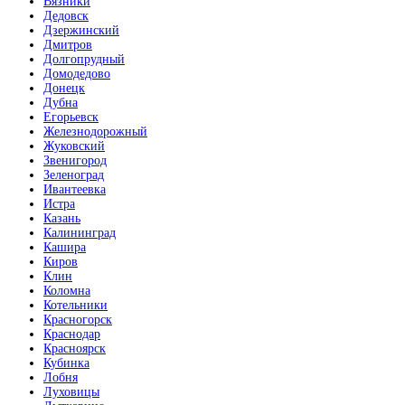
Вязники
Дедовск
Дзержинский
Дмитров
Долгопрудный
Домодедово
Донецк
Дубна
Егорьевск
Железнодорожный
Жуковский
Звенигород
Зеленоград
Ивантеевка
Истра
Казань
Калининград
Кашира
Киров
Клин
Коломна
Котельники
Красногорск
Краснодар
Красноярск
Кубинка
Лобня
Луховицы