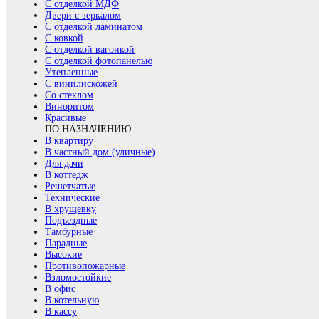
С отделкой МДФ
Двери с зеркалом
С отделкой ламинатом
С ковкой
С отделкой вагонкой
С отделкой фотопанелью
Утепленные
С винилискожей
Со стеклом
Виноритом
Красивые
ПО НАЗНАЧЕНИЮ
В квартиру
В частный дом (уличные)
Для дачи
В коттедж
Решетчатые
Технические
В хрущевку
Подъездные
Тамбурные
Парадные
Высокие
Противопожарные
Взломостойкие
В офис
В котельную
В кассу