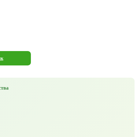
ик
ства