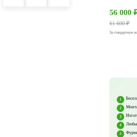
56 000 
61 600 ₽
За стандартную к
Беспл
Монта
Изгот
Любые
Фурни