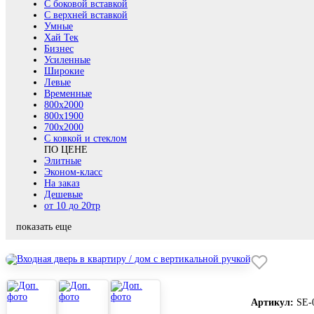
С боковой вставкой
С верхней вставкой
Умные
Хай Тек
Бизнес
Усиленные
Широкие
Левые
Временные
800х2000
800x1900
700x2000
С ковкой и стеклом
ПО ЦЕНЕ
Элитные
Эконом-класс
На заказ
Дешевые
от 10 до 20тр
показать еще
Артикул:
SE-