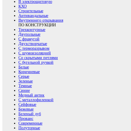
В электрощитовую
КХО
Строительные
Антивандальные
Внутреннего открывания
ПО КОНСТРУКЦИИ
Трехконтурные
Двупольные
С фрамугой
Двухстворчатые
С терморазрывом
С шумоизоляцией
Со скрытыми петлями
С бугельной ручкой
Белые
Коричневые
Серые
Зеленые
Темные
Синие
Медный антик
С металлофиленкой
Сейфовые
Бежевые
Беленый дуб
Прованс
Современные
Полуторные